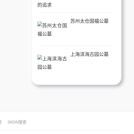
苏州太仓国福公墓
上海滨海古园公墓
网
360Ai搜索