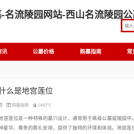
资讯
公墓价格
购墓指南
常
什么是地宫莲位
购墓指南
1482℃
​地宫莲位是一种特殊的墓穴设计，通常用于高级公墓或陵园中
种豪华、尊贵的葬礼安排，提供了独特的环境和体验。地宫莲