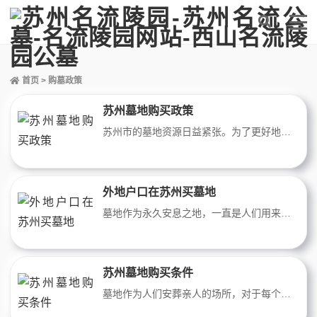
首页
> 购墓政策
苏州墓地购买政策
苏州市的墓地资源日益紧张。为了更好地管理和利用墓地资源，苏州市政府出台了一系列墓地购买政策。这些政策旨在保障本地市民和外地人正常的墓地需求，合理利用有限的资源，并推动墓地管理工作的规范化与现代化。
外地户口在苏州买墓地
墓地作为永久安息之地，一直是人们用来安葬逝者的重要场所。然而，对于外地户口的人来说，在他们生活的城市购买墓地并不总是一件容易的事情。在苏州这样的繁华城市，外地人是否可以购买墓地成为了一个备受关注的问题。
苏州墓地购买条件
墓地作为人们安葬亲人的场所，对于每个家庭来说都是至关重要的。对于外地人来说，在苏州购买墓地可能需要了解一些特定的条件和规定。下面将介绍一些苏州墓地购买的条件，以及外地人在苏州购买墓地的注意事项。