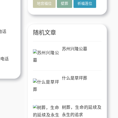
园
地宫福位
壁葬
祈福莲位
随机文章
苏州兴隆公墓
址电话
什么是草坪葬
树葬，生命的延续及
永生的追求