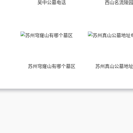
吴中公墓电话
西山名流陵
苏州穹窿山有哪个墓区
苏州真山公墓地