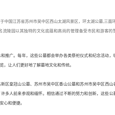
于中国江苏省苏州市吴中区西山太湖风景区，环太湖公墓,三面环
名流陵园以其独特的文化底蕴和高尚的管理备受市民和游客的
承和推广。每年，这些公墓都会举办各类祭祀仪式和纪念活动，
览，让人们更好地了解墓地文化和传统。
高新区
皇冠山公墓
、
苏州市吴中区香山公墓
和苏州市吴中区
西山
了许多人前来参观和缅怀。相信通过不断的努力和创新，这些公
安心和便捷。