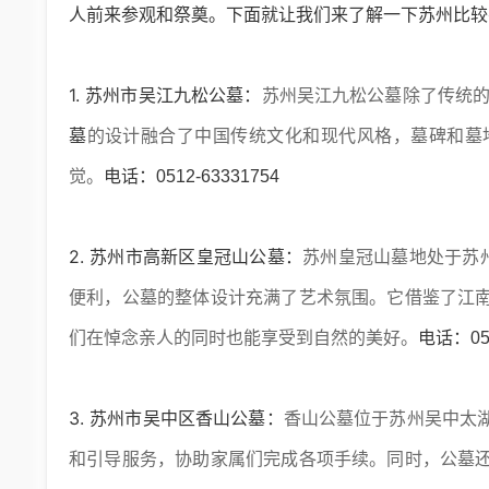
人前来参观和祭奠。下面就让我们来了解一下苏州比较
1. 苏州市吴江
九松公墓
：
苏州吴江九松公墓
除了传统的
墓
的设计融合了中国传统文化和现代风格，墓碑和墓
觉。
电话：0512-63331754
2. 苏州市高新区
皇冠山公墓
：
苏州皇冠山墓地处于苏
便利，公墓的整体设计充满了艺术氛围。它借鉴了江
们在悼念亲人的同时也能享受到自然的美好。
电话：051
3. 苏州市吴中区
香山公墓
：
香山公墓位于苏州吴中太
和引导服务，协助家属们完成各项手续。同时，公墓