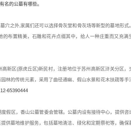
有名的公墓有哪些。
墓穴之外,家属们还可以选择骨灰堂和骨灰场等新型的墓地形式
地的布置精美，石雕和花卉点缀其中，给人一种庄重而又充满
州高新区(原虎丘区)新民村，注册地位于苏州高新区浒关分区，
南园林的传统元素，采用了曲径通幽、假山水景和花木扶疏等手
2-65390444
湖度假区，香山公墓管委会管辖。公墓内设有接待中心，提供咨
还提供墓地维护服务，包括墓地清洁、绿化和定期祭祀等，确保