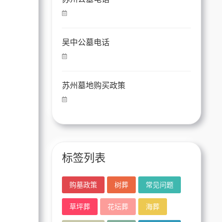
吴中公墓电话
苏州墓地购买政策
标签列表
购墓政策
树葬
常见问题
草坪葬
花坛葬
海葬