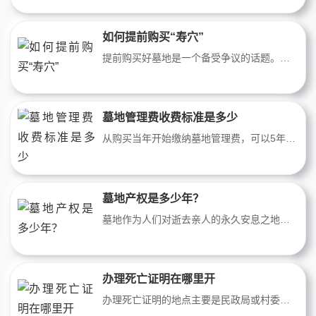
如何提前购买“寿穴”
提前购买好墓地是一个备受争议的话题。一方面，一些人认为提前购买墓地可以为自己和家人提供安宁和尊严的安息之地，减轻亲人的负担，另一方面，也有人觉得这样做可能过于悲观和负担沉重。在这篇文章中，我们将探讨提前购买好墓地的利与弊，以帮助读者做出明智的决策。
墓地管理费收费标准是多少
从购买当年开始缴纳墓地管理费，可以5年10年一交，最长缴纳20年。 每年管理费为几十到几百不等根据墓地价格面积不同，不同的区域，不同规格的陵园，公墓的管理费也是不一样的，一般管理费是墓穴费用的3%左右。
墓地产权是多少年？
墓地作为人们对逝去亲人的永久安息之地，一直以来都是人们关注的焦点。对于墓地的产权问题，很多人都会有一些疑问，尤其是关于墓地产权的年限究竟是多少年？墓地的产权通常是永久产权。
办理死亡证明在哪里开
办理死亡证明的地点主要是民政局或村委会。这些机构负责登记和管理个人的基本信息，包括身份信息和死亡证明等。所需的资料包括以下几项：1. 死者的身份证件、户口本或其他有效的身份证明文件