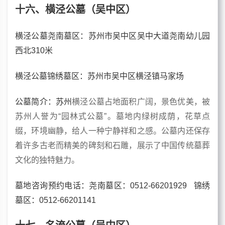
十六、横泾公墓（吴中区）
横泾公墓尧南墓区：苏州市吴中区吴中大道尧南幼儿园
西北310米
横泾公墓锦绣墓区：苏州市吴中区横泾镇马家场
公墓简介：苏州
横泾公墓占地面积广阔，景色优美，被
苏州人誉为“园林式公墓”。墓地内绿树成荫，花草点
缀，环境幽静，给人一种宁静祥和之感。公墓内还保存
着许多古老而精美的碑刻和石雕，展示了中国传统墓葬
文化的独特魅力。
墓地咨询预约电话：尧南墓区：0512-66201929 锦绣
墓区：0512-66201141