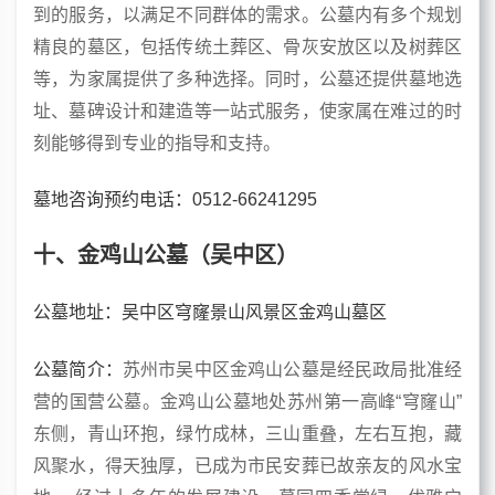
到的服务，以满足不同群体的需求。公墓内有多个规划
精良的墓区，包括传统土葬区、骨灰安放区以及树葬区
等，为家属提供了多种选择。同时，公墓还提供墓地选
址、墓碑设计和建造等一站式服务，使家属在难过的时
刻能够得到专业的指导和支持。
墓地咨询预约电话：0512-66241295
十、金鸡山公墓（吴中区）
公墓地址：吴中区穹窿景山风景区金鸡山墓区
公墓简介：
苏州市吴中区金鸡山公墓是经民政局批准经
营的国营公墓。金鸡山公墓地处苏州第一高峰“穹窿山”
东侧，青山环抱，绿竹成林，三山重叠，左右互抱，藏
风聚水，得天独厚，已成为市民安葬已故亲友的风水宝