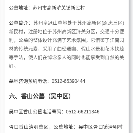
公墓地址：苏州市高新浒关镇新民村
公墓简介：
苏州皇冠山墓地处于苏州高新区(原虎丘区)
新民村，注册地位于苏州高新区浒关分区，交通十分便
利，公墓的整体设计充满了艺术氛围。它借鉴了江南园
林的传统元素，采用了曲径通幽、假山水景和花木扶疏
等手法，使人们在悼念亲人的同时也能享受到自然的美
好。
墓地咨询预约电话：0512-65390444
六、香山公墓（吴中区）
吴中区香山公墓电话号码：0512-66211346
胥口香山清明墓区，
公墓地址：
吴中区胥口镇清明村