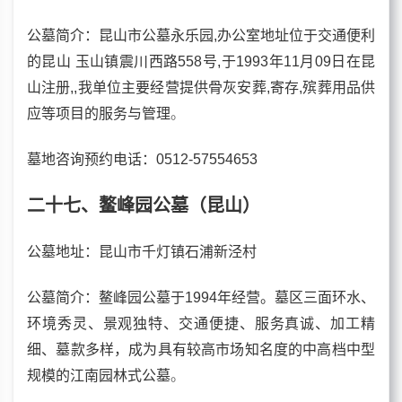
公墓简介：昆山市公墓永乐园,办公室地址位于交通便利
的昆山 玉山镇震川西路558号,于1993年11月09日在昆
山注册,,我单位主要经营提供骨灰安葬,寄存,殡葬用品供
应等项目的服务与管理
。
墓地咨询预约电话
：0512-57554653
二十七、鳌峰园公墓（昆山）
公墓地址：昆山市千灯镇石浦新泾村
公墓简介：鳌峰园公墓于1994年经营。墓区三面环水、
环境秀灵、景观独特、交通便捷、服务真诚、加工精
细、墓款多样，成为具有较高市场知名度的中高档中型
规模的江南园林式公墓
。