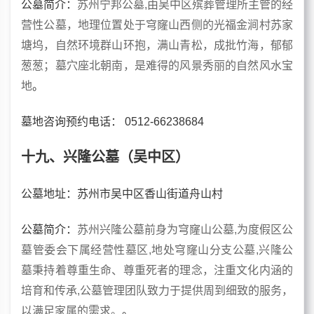
公墓
简介：
苏州宁邦公墓,由吴中区殡葬管理所主管的经
营性公墓，地理位置处于穹窿山西侧的光福金涧村苏家
塘坞，自然环境群山环抱，满山青松，成批竹海，郁郁
葱葱；墓穴座北朝南，是难得的风景秀丽的自然风水宝
地
。
墓地咨询预约电话
：
0512-66238684
十九、兴隆公墓（吴中区）
公墓地址：苏州市吴中区香山街道舟山村
公墓简介：
苏州兴隆公墓前身为穹窿山公墓,为度假区公
墓管委会下属经营性墓区,地处穹窿山分支公墓,兴隆公
墓秉持着尊重生命、尊重死者的理念，注重文化内涵的
培育和传承,公墓管理团队致力于提供周到细致的服务，
以满足家属的需求。
。