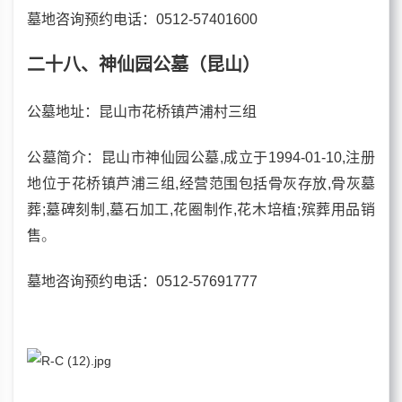
墓地咨询预约电话
：0512-57401600
二十八、神仙园公墓（昆山）
公墓
地址：昆山市花桥镇芦浦村三组
公墓
简介：昆山市神仙园公墓,成立于1994-01-10,注册
地位于花桥镇芦浦三组,经营范围包括骨灰存放,骨灰墓
葬;墓碑刻制,墓石加工,花圈制作,花木培植;殡葬用品销
售
。
墓地咨询预约电话
：0512-57691777