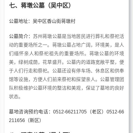
七、蒋墩公墓（吴中区）
公墓地址：吴中区香山街蒋墩村
公墓简介：
苏州蒋墩公墓是当地居民进行葬礼和祭祀活
动的重要场所之一。蒋墩公墓占地广阔，环境美，是人
们缅怀亲人和祭祀祖先的重要场所。蒋墩公墓的环境
美，绿树成荫，花草盛开。公墓内的道路宽敞平整，便
于人们行走和祭祀。公墓还设有停车场、休息区和供奉
馆等设施，方便人们前来祭祀和探望亲人。公墓管理团
队积极维护公墓环境的整洁和美观，保证了墓地的良好
状态。
墓地咨询预约电话：0512-66211705（老区）0512-66
211656（新区）