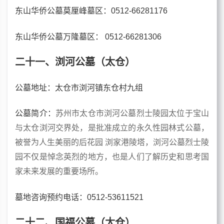
东山华侨公墓莫厘峰墓区：0512-66281176
东山华侨公墓万隆墓区： 0512-66281306
二十一、浏河公墓（太仓）
公墓
地址：太仓市浏河镇东仓村九组
公墓
简介：
苏州市太仓市浏河公墓烈士陵园太位于宝山
与太仓浏河交界处，是批准成立的永久性园林式公墓，
被誉为人生美丽的后花园 浏家港陵塔，浏河公墓烈士陵
园不仅是悼念英烈的地方，也是人们了解历史和思考国
家未来发展的重要场所。
墓地咨询预约电话
：0512-53611521
二十二、国福公墓（太仓）