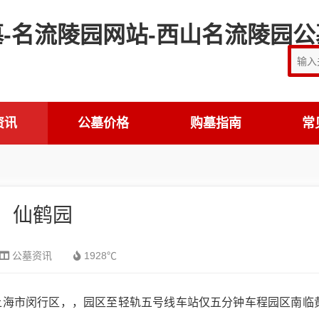
资讯
公墓价格
购墓指南
常
仙鹤园
公墓资讯
1928℃
上海市闵行区，，园区至轻轨五号线车站仅五分钟车程园区南临