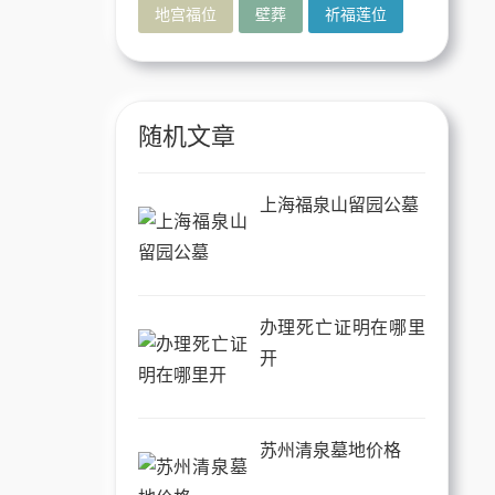
地宫福位
壁葬
祈福莲位
随机文章
上海福泉山留园公墓
办理死亡证明在哪里
开
苏州清泉墓地价格