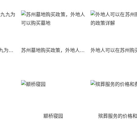
九九重阳-岁月情长-九九为阳-地久天长
苏州墓地购买政策，外地人可以购买墓地
颛桥寝园
殡葬服务的价格