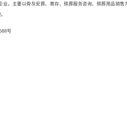
企业，主要以骨灰安葬、寄存、殡葬服务咨询、殡葬用品销售
捷。
588号