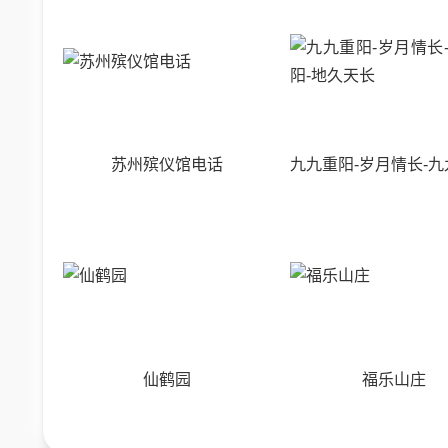
苏州殡仪馆电话
仙鹤园
福乐山庄