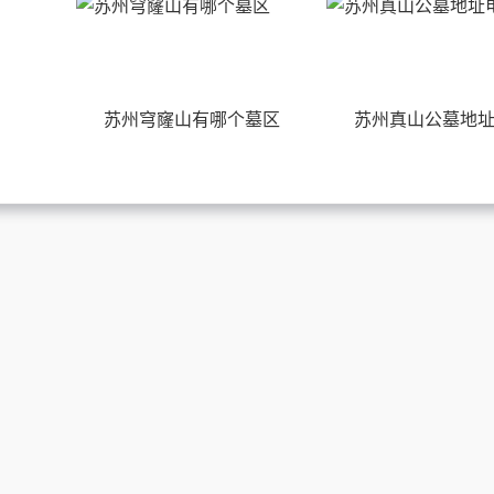
苏州穹窿山有哪个墓区
苏州真山公墓地