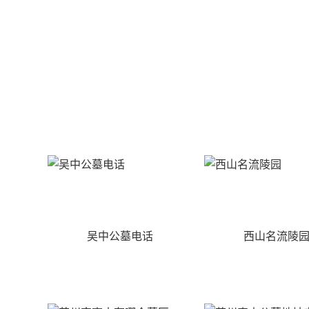
吴中公墓电话
西山名流陵