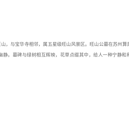
旺山，与宝华寺相邻，属五星级旺山风景区。旺山公墓在苏州算
幽静。墓碑与绿树相互辉映，花草点缀其中，给人一种宁静和