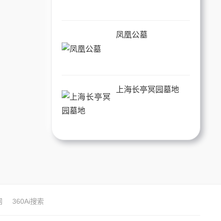
凤凰公墓
上海长亭冥园墓地
网
360Ai搜索