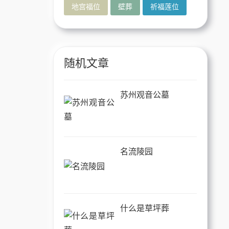
地宫福位
壁葬
祈福莲位
随机文章
苏州观音公墓
名流陵园
什么是草坪葬