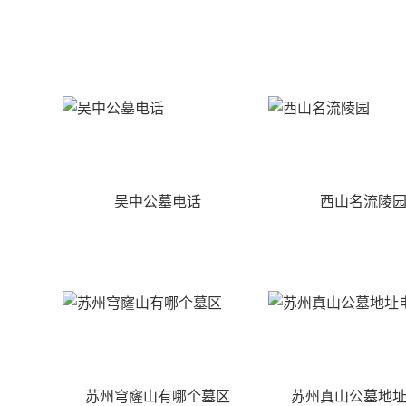
吴中公墓电话
西山名流陵
苏州穹窿山有哪个墓区
苏州真山公墓地