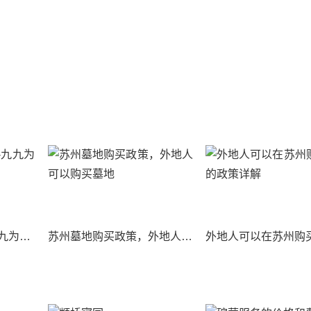
九九重阳-岁月情长-九九为阳-地久天长
苏州墓地购买政策，外地人可以购买墓地