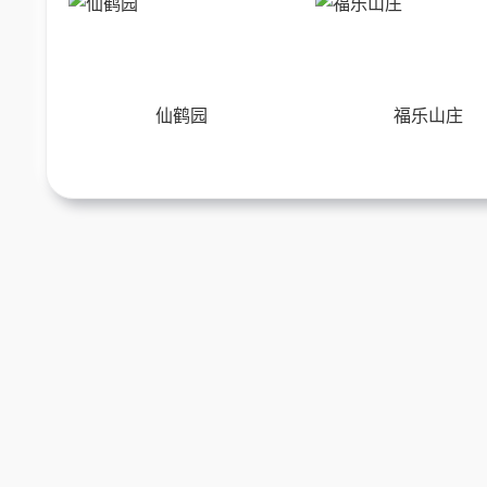
仙鹤园
福乐山庄