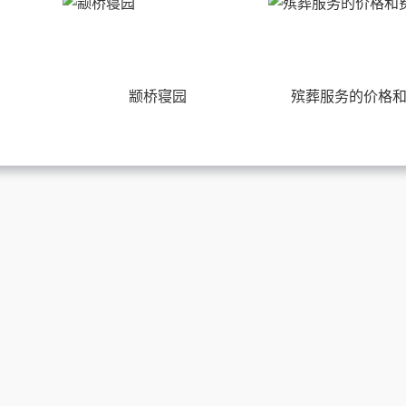
颛桥寝园
殡葬服务的价格