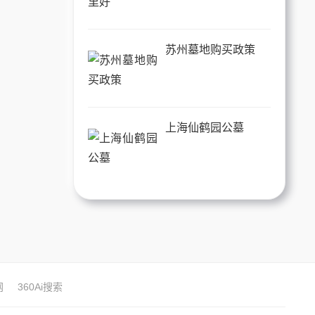
苏州墓地购买政策
上海仙鹤园公墓
网
360Ai搜索